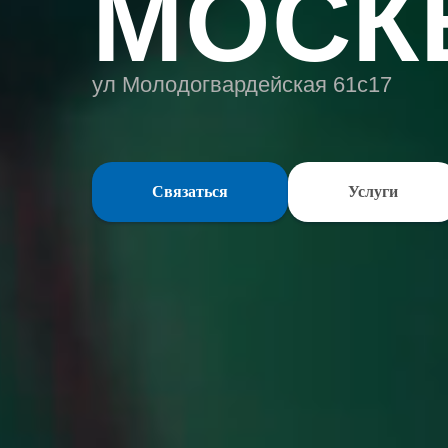
МОСК
ул Молодогвардейская 61с17
Связаться
Услуги